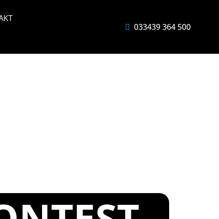
AKT
033439 364 500
ONTEST